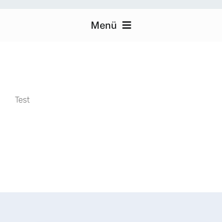
Menü
Heimkino
Über uns
Test
Medientechnik